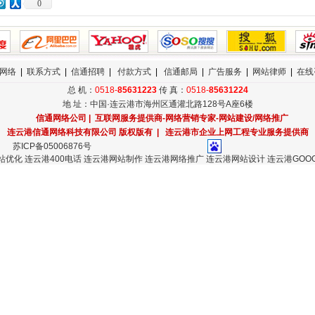
0
网络
|
联系方式
|
信通招聘
|
付款方式
|
信通邮局
|
广告服务
|
网站律师
|
在线
总 机：
0518-
85631223
传 真：
0518-
85631224
地 址：中国·连云港市海州区通灌北路128号A座6楼
信通网络公司
| 互联网服务提供商-网络营销专家-网站建设/网络推广
连云港信通网络科技有限公司
版权版有 | 连云港市企业上网工程专业服务提供商
苏ICP备05006876号
站优化
连云港400电话
连云港网站制作
连云港网络推广
连云港网站设计
连云港GOO