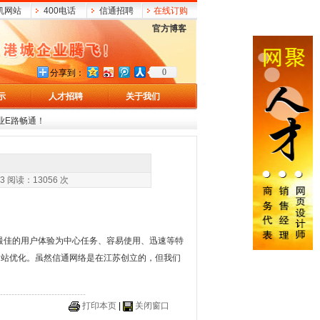
机网站
400电话
信通招聘
在线订购
官方博客
0
分享到：
示
人才招聘
关于我们
业E路畅通！
13056 次
最佳的用户体验为中心任务、容易使用、迅速等特
网站优化
。虽然信通网络是在江苏创立的，但我们
------------------------------
打印本页
|
关闭窗口